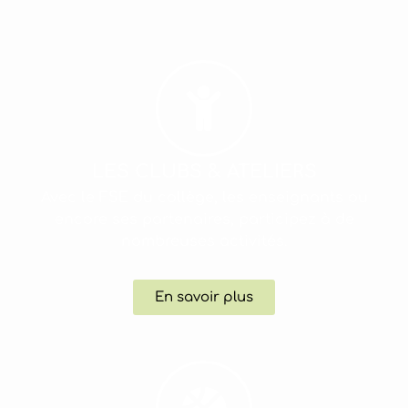
LES CLUBS & ATELIERS
Avec le FSE du collège, les enseignants ou
encore ses partenaires, participez à de
nombreuses activités.
En savoir plus