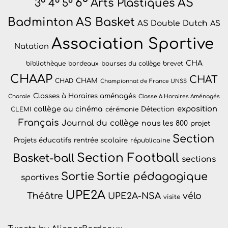
6°
AS
Arts Plastiques
3°
4°
5°
Badminton
AS Basket
AS Double Dutch
AS
Association Sportive
Natation
CHA
bibliothèque
bordeaux
bourses du collège
brevet
CHAAP
CHAT
CHAM
CHAD
Championnat de France UNSS
Classes à Horaires aménagés
Chorale
Classe à Horaires Aménagés
exposition
collège au cinéma
Détection
CLEMI
cérémonie
Français
Journal du collège
nous les 800
projet
Section
Projets éducatifs
rentrée scolaire
républicaine
Section Football
Basket-ball
sections
Sortie
Sortie pédagogique
sportives
UPE2A
vélo
Théâtre
UPE2A-NSA
visite