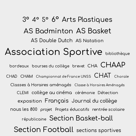
6°
Arts Plastiques
3°
4°
5°
AS Badminton
AS Basket
AS Double Dutch
AS Natation
Association Sportive
bibliothèque
CHAAP
CHA
bordeaux
bourses du collège
brevet
CHAT
CHAM
CHAD
Championnat de France UNSS
Chorale
Classes à Horaires aménagés
Classe à Horaires Aménagés
collège au cinéma
Détection
CLEMI
cérémonie
Français
Journal du collège
exposition
nous les 800
projet
Projets éducatifs
rentrée scolaire
Section Basket-ball
républicaine
Section Football
sections sportives