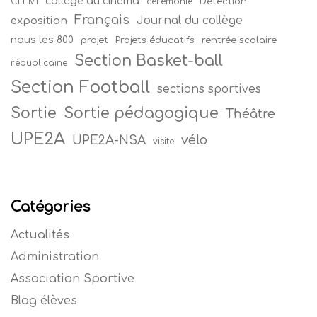
collège au cinéma
Détection
CLEMI
cérémonie
Français
Journal du collège
exposition
nous les 800
projet
Projets éducatifs
rentrée scolaire
Section Basket-ball
républicaine
Section Football
sections sportives
Sortie
Sortie pédagogique
Théâtre
UPE2A
vélo
UPE2A-NSA
visite
Catégories
Actualités
Administration
Association Sportive
Blog élèves