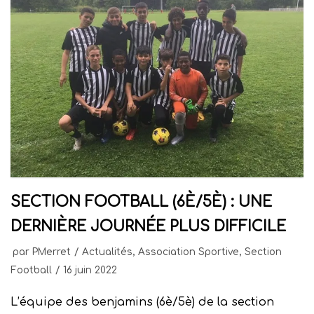
SECTION FOOTBALL (6È/5È) : UNE
DERNIÈRE JOURNÉE PLUS DIFFICILE
par
PMerret
Actualités
,
Association Sportive
,
Section
Football
16 juin 2022
L’équipe des benjamins (6è/5è) de la section