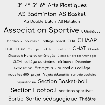
6°
Arts Plastiques
3°
4°
5°
AS Badminton
AS Basket
AS Double Dutch
AS Natation
Association Sportive
bibliothèque
CHAAP
CHA
bordeaux
bourses du collège
brevet
CHAT
CHAM
CHAD
Championnat de France UNSS
Chorale
Classes à Horaires aménagés
Classe à Horaires Aménagés
collège au cinéma
Détection
CLEMI
cérémonie
Français
Journal du collège
exposition
nous les 800
projet
Projets éducatifs
rentrée scolaire
Section Basket-ball
républicaine
Section Football
sections sportives
Sortie
Sortie pédagogique
Théâtre