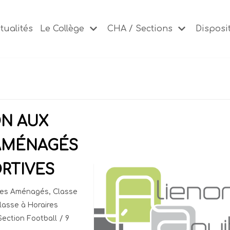
tualités
Le Collège
CHA / Sections
Disposit
ON AUX
 AMÉNAGÉS
ORTIVES
ires Aménagés
,
Classe
lasse à Horaires
Section Football
9