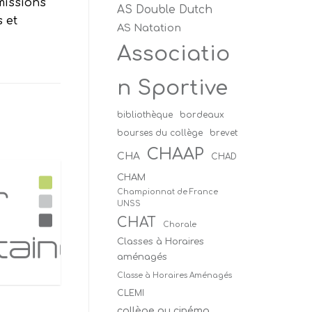
missions
AS Double Dutch
 et
AS Natation
Associatio
n Sportive
bibliothèque
bordeaux
bourses du collège
brevet
CHAAP
CHA
CHAD
CHAM
Championnat de France
UNSS
CHAT
Chorale
Classes à Horaires
aménagés
Classe à Horaires Aménagés
CLEMI
collège au cinéma