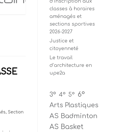
d’inscription aux
classes à horaires
aménagés et
sections sportives
2026-2027
Justice et
citoyenneté
Le travail
d’architecture en
ASSE
upe2a
6°
3°
4°
5°
Arts Plastiques
gés
,
Section
AS Badminton
AS Basket