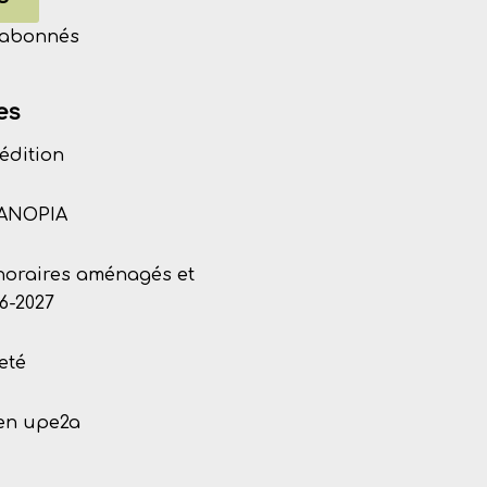
s abonnés
es
édition
CANOPIA
 horaires aménagés et
6-2027
eté
 en upe2a