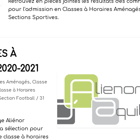
Retrouvez en pièces jointes les résultats des com
pour l’admission en Classes à Horaires Aménagés
Sections Sportives.
S À
020-2021
ires Aménagés
,
Classe
lasse à Horaires
Section Football
31
ge Aliénor
 la sélection pour
 classe à horaires