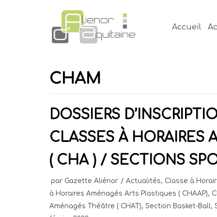
Aller
au
Accueil
Ac
contenu
CHAM
DOSSIERS D’INSCRIPTI
CLASSES À HORAIRES
( CHA ) / SECTIONS SP
par
Gazette Aliénor
Actualités
,
Classe à Hora
à Horaires Aménagés Arts Plastiques ( CHAAP)
,
C
Aménagés Théâtre ( CHAT)
,
Section Basket-Ball
,