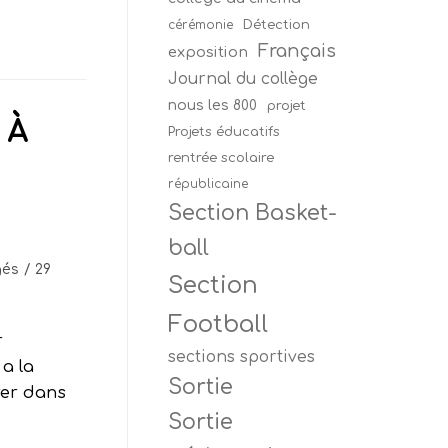
Détection
cérémonie
Français
exposition
Journal du collège
nous les 800
projet
 À
Projets éducatifs
rentrée scolaire
républicaine
Section Basket-
ball
gés
29
Section
Football
r
sections sportives
 a la
Sortie
rer dans
Sortie