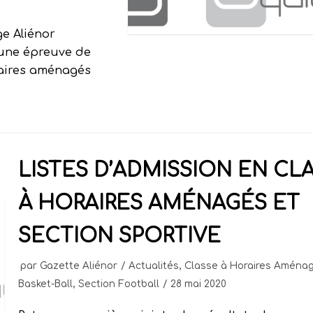
ge Aliénor
r une épreuve de
raires aménagés
LISTES D’ADMISSION EN CL
À HORAIRES AMÉNAGÉS ET
SECTION SPORTIVE
par
Gazette Aliénor
Actualités
,
Classe à Horaires Aména
Basket-Ball
,
Section Football
28 mai 2020