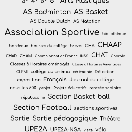
6°
Arts Plastiques
3°
4°
5°
AS Badminton
AS Basket
AS Double Dutch
AS Natation
Association Sportive
bibliothèque
CHAAP
CHA
bordeaux
bourses du collège
brevet
CHAT
CHAM
CHAD
Championnat de France UNSS
Chorale
Classes à Horaires aménagés
Classe à Horaires Aménagés
collège au cinéma
Détection
CLEMI
cérémonie
Français
Journal du collège
exposition
nous les 800
projet
Projets éducatifs
rentrée scolaire
Section Basket-ball
républicaine
Section Football
sections sportives
Sortie
Sortie pédagogique
Théâtre
UPE2A
vélo
UPE2A-NSA
visite