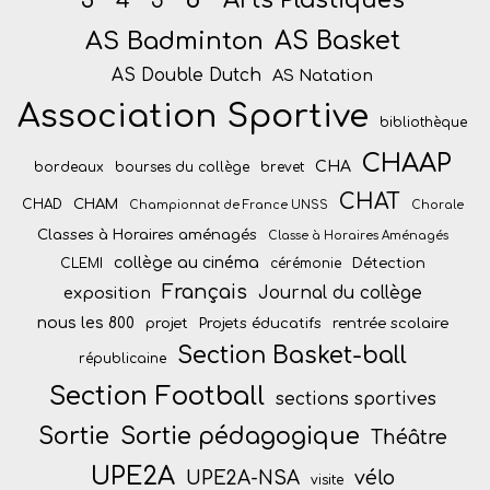
Arts Plastiques
3°
4°
5°
AS Badminton
AS Basket
AS Double Dutch
AS Natation
Association Sportive
bibliothèque
CHAAP
CHA
bordeaux
bourses du collège
brevet
CHAT
CHAM
CHAD
Championnat de France UNSS
Chorale
Classes à Horaires aménagés
Classe à Horaires Aménagés
collège au cinéma
Détection
CLEMI
cérémonie
Français
Journal du collège
exposition
nous les 800
projet
Projets éducatifs
rentrée scolaire
Section Basket-ball
républicaine
Section Football
sections sportives
Sortie
Sortie pédagogique
Théâtre
UPE2A
vélo
UPE2A-NSA
visite