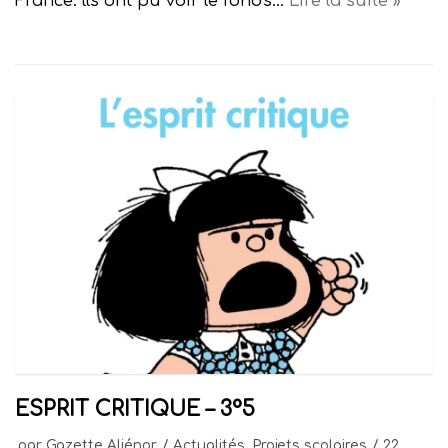
France. lls ont pu voir le fonds…
Lire la suite »
ESPRIT CRITIQUE – 3°5
par
Gazette Aliénor
Actualités
,
Projets scolaires
22