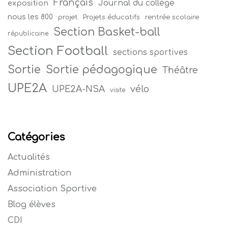
Français
Journal du collège
exposition
nous les 800
projet
Projets éducatifs
rentrée scolaire
Section Basket-ball
républicaine
Section Football
sections sportives
Sortie
Sortie pédagogique
Théâtre
UPE2A
vélo
UPE2A-NSA
visite
Catégories
Actualités
Administration
Association Sportive
Blog élèves
CDI