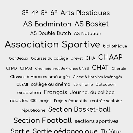
6°
Arts Plastiques
3°
4°
5°
AS Badminton
AS Basket
AS Double Dutch
AS Natation
Association Sportive
bibliothèque
CHAAP
CHA
bordeaux
bourses du collège
brevet
CHAT
CHAM
CHAD
Championnat de France UNSS
Chorale
Classes à Horaires aménagés
Classe à Horaires Aménagés
collège au cinéma
Détection
CLEMI
cérémonie
Français
Journal du collège
exposition
nous les 800
projet
Projets éducatifs
rentrée scolaire
Section Basket-ball
républicaine
Section Football
sections sportives
Sortie
Sortie pédagogique
Théâtre