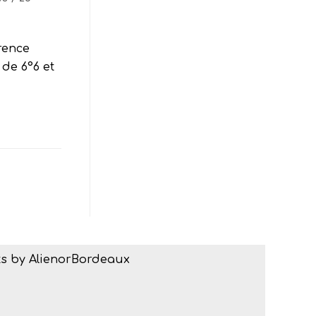
orence
 de 6°6 et
s by AlienorBordeaux