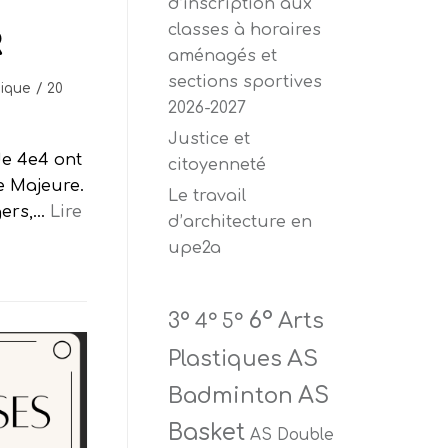
d’inscription aux
classes à horaires
R
aménagés et
sections sportives
gique
20
2026-2027
Justice et
de 4e4 ont
citoyenneté
ve Majeure.
Le travail
gers,…
Lire
d’architecture en
upe2a
6°
Arts
3°
4°
5°
AS
Plastiques
Badminton
AS
Basket
AS Double