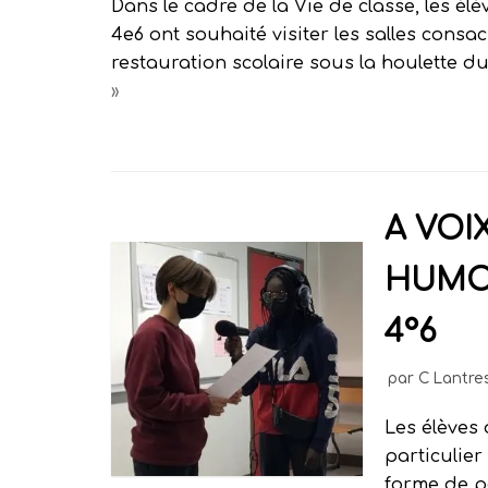
Dans le cadre de la Vie de classe, les élè
4e6 ont souhaité visiter les salles consac
restauration scolaire sous la houlette d
»
A VOI
HUMOU
4°6
par
C Lantre
Les élèves 
particulier 
forme de po