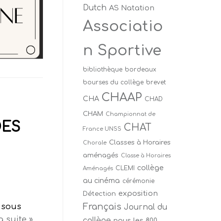
Dutch
AS Natation
Associatio
n Sportive
bibliothèque
bordeaux
bourses du collège
brevet
CHAAP
CHA
CHAD
CHAM
Championnat de
DES
CHAT
France UNSS
Classes à Horaires
Chorale
aménagés
Classe à Horaires
collège
CLEMI
Aménagés
au cinéma
cérémonie
exposition
Détection
Français
e sous
Journal du
a suite »
collège
nous les 800