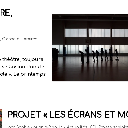
RE,
,
Classe à Horaires
e théâtre, toujours
rise Casino dans le
ole ». Le printemps
PROJET « LES ÉCRANS ET MO
par
Sophie Jouanin-Ripault
Actualités
,
CDI
,
Projets scolair