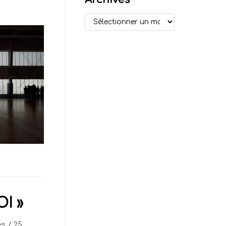
I »
es
25