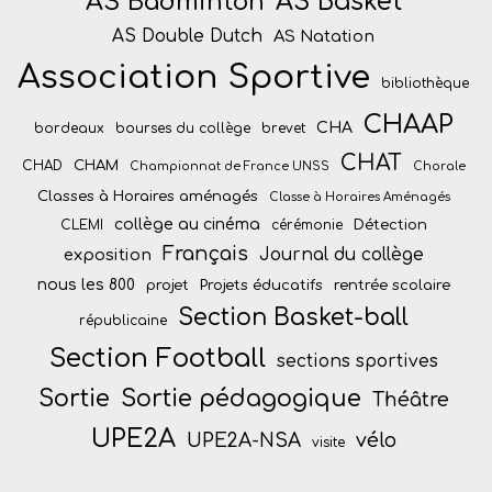
AS Badminton
AS Basket
AS Double Dutch
AS Natation
Association Sportive
bibliothèque
CHAAP
CHA
bordeaux
bourses du collège
brevet
CHAT
CHAM
CHAD
Championnat de France UNSS
Chorale
Classes à Horaires aménagés
Classe à Horaires Aménagés
collège au cinéma
Détection
CLEMI
cérémonie
Français
Journal du collège
exposition
nous les 800
projet
Projets éducatifs
rentrée scolaire
Section Basket-ball
républicaine
Section Football
sections sportives
Sortie
Sortie pédagogique
Théâtre
UPE2A
vélo
UPE2A-NSA
visite