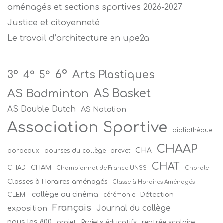
aménagés et sections sportives 2026-2027
Justice et citoyenneté
Le travail d’architecture en upe2a
6°
Arts Plastiques
3°
4°
5°
AS Badminton
AS Basket
AS Double Dutch
AS Natation
Association Sportive
bibliothèque
CHAAP
CHA
bordeaux
bourses du collège
brevet
CHAT
CHAM
CHAD
Championnat de France UNSS
Chorale
Classes à Horaires aménagés
Classe à Horaires Aménagés
collège au cinéma
Détection
CLEMI
cérémonie
Français
Journal du collège
exposition
nous les 800
projet
Projets éducatifs
rentrée scolaire