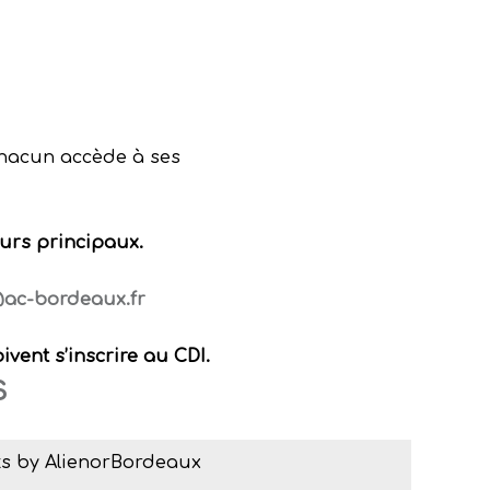
chacun accède à ses
eurs principaux.
@ac-bordeaux.fr
ivent s’inscrire au CDI.
S
s by AlienorBordeaux