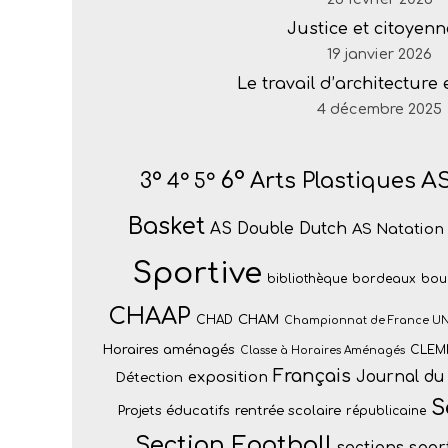
Justice et citoyenn
19 janvier 2026
Le travail d’architecture
4 décembre 2025
6°
AS
Arts Plastiques
3°
4°
5°
Basket
AS Double Dutch
AS Natation
Sportive
bibliothèque
bordeaux
bou
CHAAP
CHAM
CHAD
Championnat de France U
Horaires aménagés
CLEM
Classe à Horaires Aménagés
Français
Journal du 
exposition
Détection
S
Projets éducatifs
rentrée scolaire
républicaine
Section Football