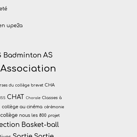
eté
 en upe2a
 Badminton
AS
Association
CHA
rses du collège
brevet
CHAT
Classes à
NSS
Chorale
collège au cinéma
I
cérémonie
collège
nous les 800
projet
ection Basket-ball
Sortie
Sortie