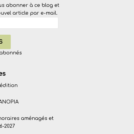
us abonner à ce blog et
vel article par e-mail.
S
s abonnés
es
édition
CANOPIA
 horaires aménagés et
6-2027