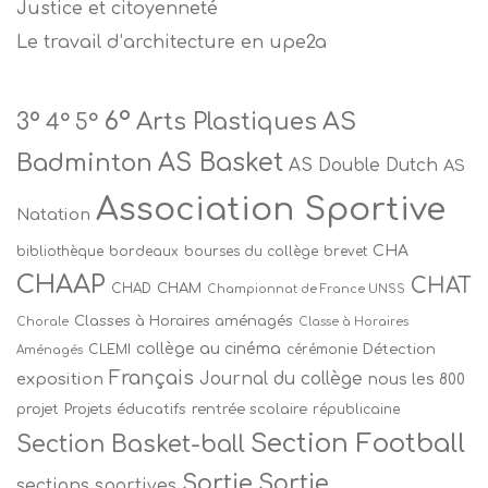
Justice et citoyenneté
Le travail d’architecture en upe2a
6°
AS
Arts Plastiques
3°
4°
5°
Badminton
AS Basket
AS Double Dutch
AS
Association Sportive
Natation
CHA
bibliothèque
bordeaux
bourses du collège
brevet
CHAAP
CHAT
CHAM
CHAD
Championnat de France UNSS
Classes à Horaires aménagés
Chorale
Classe à Horaires
collège au cinéma
Détection
CLEMI
cérémonie
Aménagés
Français
Journal du collège
exposition
nous les 800
projet
Projets éducatifs
rentrée scolaire
républicaine
Section Football
Section Basket-ball
Sortie
Sortie
sections sportives