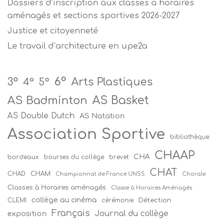
Dossiers d’inscription aux classes à horaires
aménagés et sections sportives 2026-2027
Justice et citoyenneté
Le travail d’architecture en upe2a
6°
Arts Plastiques
3°
4°
5°
AS Badminton
AS Basket
AS Double Dutch
AS Natation
Association Sportive
bibliothèque
CHAAP
CHA
bordeaux
bourses du collège
brevet
CHAT
CHAM
CHAD
Championnat de France UNSS
Chorale
Classes à Horaires aménagés
Classe à Horaires Aménagés
collège au cinéma
Détection
CLEMI
cérémonie
Français
Journal du collège
exposition