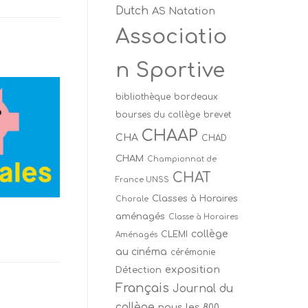
Dutch
AS Natation
Associatio
n Sportive
bibliothèque
bordeaux
bourses du collège
brevet
CHAAP
CHA
CHAD
CHAM
Championnat de
CHAT
France UNSS
Classes à Horaires
Chorale
aménagés
Classe à Horaires
collège
CLEMI
Aménagés
au cinéma
cérémonie
exposition
Détection
Français
Journal du
collège
nous les 800