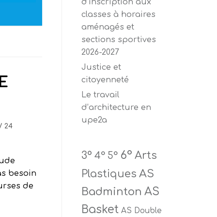
d’inscription aux
classes à horaires
aménagés et
sections sportives
2026-2027
Justice et
E
citoyenneté
Le travail
d’architecture en
upe2a
24
6°
Arts
3°
4°
5°
tude
AS
Plastiques
as besoin
urses de
Badminton
AS
Basket
AS Double