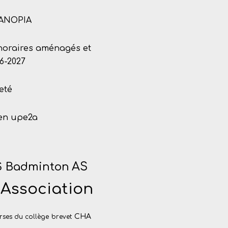
CANOPIA
 horaires aménagés et
6-2027
eté
 en upe2a
 Badminton
AS
Association
CHA
rses du collège
brevet