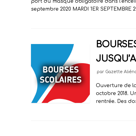
port du masque obligatoire dans l’encein
septembre 2020 MARDI 1ER SEPTEMBRE 202
BOURSE
JUSQU’AU
par
Gazette Alién
Ouverture de l
octobre 2018. U
rentrée. Des do