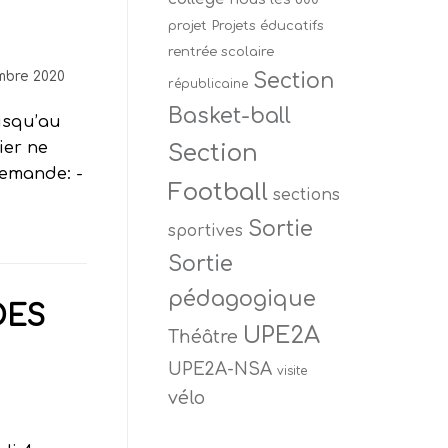
projet
Projets éducatifs
rentrée scolaire
mbre 2020
Section
républicaine
Basket-ball
usqu’au
ier ne
Section
demande: -
Football
sections
Sortie
sportives
Sortie
pédagogique
DES
UPE2A
Théâtre
UPE2A-NSA
visite
vélo