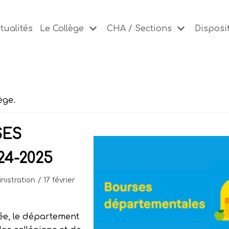
tualités
Le Collège
CHA / Sections
Disposit
ège.
SES
4-2025
nistration
17 février
e, le département