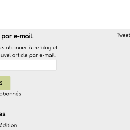
Tweet
par e-mail.
us abonner à ce blog et
vel article par e-mail.
S
s abonnés
es
édition