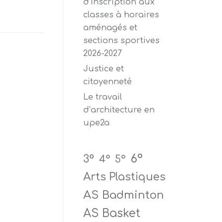
d’inscription aux
classes à horaires
aménagés et
sections sportives
2026-2027
Justice et
citoyenneté
Le travail
d’architecture en
upe2a
6°
3°
4°
5°
Arts Plastiques
AS Badminton
AS Basket