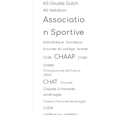
AS Double Dutch
AS Natation
Associatio
n Sportive
bibliothèque
bordeaux
bourses du collège
brevet
CHAAP
CHA
CHAD
CHAM
Championnat de France
UNSS
CHAT
Chorale
Classes à Horaires
aménagés
Classe à Horaires Aménagés
CLEMI
collège au cinéma