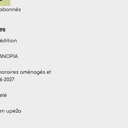
s abonnés
es
édition
CANOPIA
 horaires aménagés et
6-2027
eté
 en upe2a