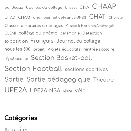
CHAAP
CHA
bordeaux
bourses du collège
brevet
CHAT
CHAM
CHAD
Championnat de France UNSS
Chorale
Classes à Horaires aménagés
Classe à Horaires Aménagés
collège au cinéma
Détection
CLEMI
cérémonie
Français
Journal du collège
exposition
nous les 800
projet
Projets éducatifs
rentrée scolaire
Section Basket-ball
républicaine
Section Football
sections sportives
Sortie
Sortie pédagogique
Théâtre
UPE2A
vélo
UPE2A-NSA
visite
Catégories
Actualités