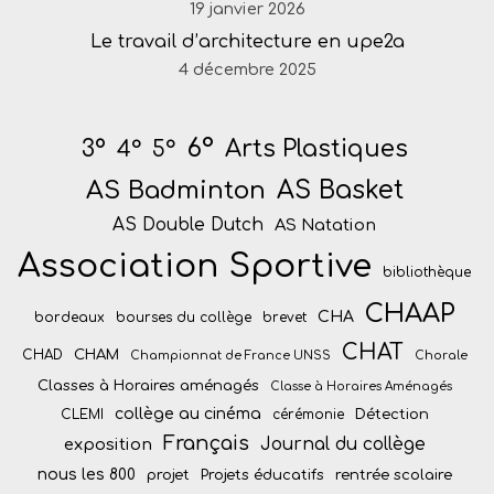
19 janvier 2026
Le travail d’architecture en upe2a
4 décembre 2025
6°
Arts Plastiques
3°
4°
5°
AS Badminton
AS Basket
AS Double Dutch
AS Natation
Association Sportive
bibliothèque
CHAAP
CHA
bordeaux
bourses du collège
brevet
CHAT
CHAM
CHAD
Championnat de France UNSS
Chorale
Classes à Horaires aménagés
Classe à Horaires Aménagés
collège au cinéma
Détection
CLEMI
cérémonie
Français
Journal du collège
exposition
nous les 800
projet
Projets éducatifs
rentrée scolaire