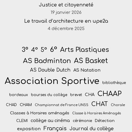
Justice et citoyenneté
19 janvier 2026
Le travail d’architecture en upe2a
4 décembre 2025
6°
Arts Plastiques
3°
4°
5°
AS Badminton
AS Basket
AS Double Dutch
AS Natation
Association Sportive
bibliothèque
CHAAP
CHA
bordeaux
bourses du collège
brevet
CHAT
CHAM
CHAD
Championnat de France UNSS
Chorale
Classes à Horaires aménagés
Classe à Horaires Aménagés
collège au cinéma
Détection
CLEMI
cérémonie
Français
Journal du collège
exposition