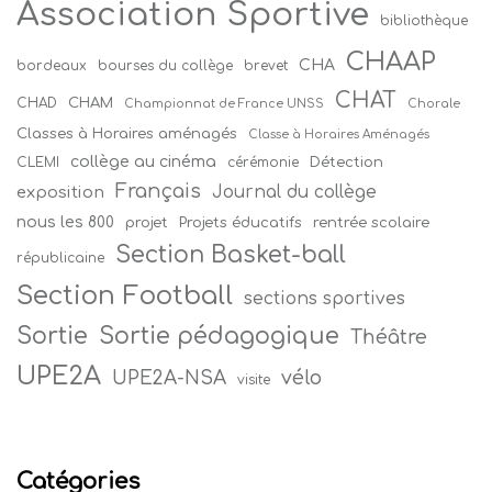
Association Sportive
bibliothèque
CHAAP
CHA
bordeaux
bourses du collège
brevet
CHAT
CHAM
CHAD
Championnat de France UNSS
Chorale
Classes à Horaires aménagés
Classe à Horaires Aménagés
collège au cinéma
Détection
CLEMI
cérémonie
Français
Journal du collège
exposition
nous les 800
projet
Projets éducatifs
rentrée scolaire
Section Basket-ball
républicaine
Section Football
sections sportives
Sortie
Sortie pédagogique
Théâtre
UPE2A
vélo
UPE2A-NSA
visite
Catégories