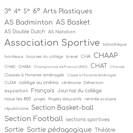
6°
Arts Plastiques
3°
4°
5°
AS Badminton
AS Basket
AS Double Dutch
AS Natation
Association Sportive
bibliothèque
CHAAP
CHA
bordeaux
bourses du collège
brevet
CHAT
CHAM
CHAD
Championnat de France UNSS
Chorale
Classes à Horaires aménagés
Classe à Horaires Aménagés
collège au cinéma
Détection
CLEMI
cérémonie
Français
Journal du collège
exposition
nous les 800
projet
Projets éducatifs
rentrée scolaire
Section Basket-ball
républicaine
Section Football
sections sportives
Sortie
Sortie pédagogique
Théâtre