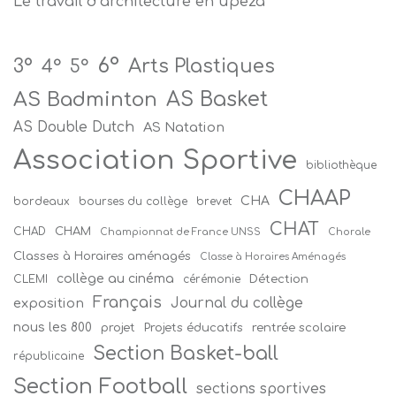
Le travail d’architecture en upe2a
6°
Arts Plastiques
3°
4°
5°
AS Badminton
AS Basket
AS Double Dutch
AS Natation
Association Sportive
bibliothèque
CHAAP
CHA
bordeaux
bourses du collège
brevet
CHAT
CHAM
CHAD
Championnat de France UNSS
Chorale
Classes à Horaires aménagés
Classe à Horaires Aménagés
collège au cinéma
Détection
CLEMI
cérémonie
Français
Journal du collège
exposition
nous les 800
projet
Projets éducatifs
rentrée scolaire
Section Basket-ball
républicaine
Section Football
sections sportives