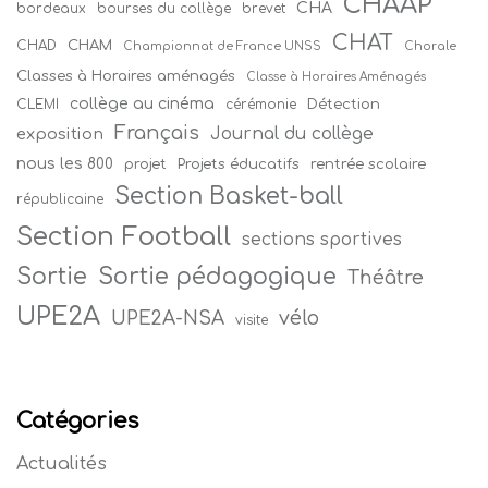
CHAAP
CHA
bordeaux
bourses du collège
brevet
CHAT
CHAM
CHAD
Championnat de France UNSS
Chorale
Classes à Horaires aménagés
Classe à Horaires Aménagés
collège au cinéma
Détection
CLEMI
cérémonie
Français
Journal du collège
exposition
nous les 800
projet
Projets éducatifs
rentrée scolaire
Section Basket-ball
républicaine
Section Football
sections sportives
Sortie
Sortie pédagogique
Théâtre
UPE2A
vélo
UPE2A-NSA
visite
Catégories
Actualités