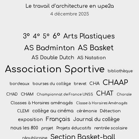
Le travail d’architecture en upe2a
4 décembre 2025
6°
Arts Plastiques
3°
4°
5°
AS Badminton
AS Basket
AS Double Dutch
AS Natation
Association Sportive
bibliothèque
CHAAP
CHA
bordeaux
bourses du collège
brevet
CHAT
CHAM
CHAD
Championnat de France UNSS
Chorale
Classes à Horaires aménagés
Classe à Horaires Aménagés
collège au cinéma
Détection
CLEMI
cérémonie
Français
Journal du collège
exposition
nous les 800
projet
Projets éducatifs
rentrée scolaire
Section Basket-ball
républicaine