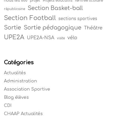
nous les 800
projet
Projets éducatifs
rentrée scolaire
Section Basket-ball
républicaine
Section Football
sections sportives
Sortie
Sortie pédagogique
Théâtre
UPE2A
vélo
UPE2A-NSA
visite
Catégories
Actualités
Administration
Association Sportive
Blog élèves
CDI
CHAAP Actualités