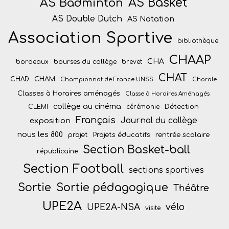
AS Badminton
AS Basket
AS Double Dutch
AS Natation
Association Sportive
bibliothèque
CHAAP
CHA
bordeaux
bourses du collège
brevet
CHAT
CHAM
CHAD
Championnat de France UNSS
Chorale
Classes à Horaires aménagés
Classe à Horaires Aménagés
collège au cinéma
Détection
CLEMI
cérémonie
Français
Journal du collège
exposition
nous les 800
projet
Projets éducatifs
rentrée scolaire
Section Basket-ball
républicaine
Section Football
sections sportives
Sortie
Sortie pédagogique
Théâtre
UPE2A
vélo
UPE2A-NSA
visite