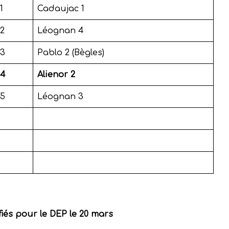
1
Cadaujac 1
12
Léognan 4
13
Pablo 2 (Bègles)
14
Alienor 2
15
Léognan 3
fiés pour le DEP le 20 mars