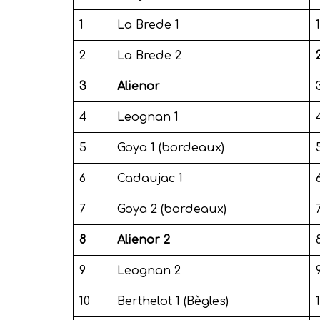
1
La Brede 1
1
2
La Brede 2
3
Alienor
4
Leognan 1
5
Goya 1 (bordeaux)
6
Cadaujac 1
7
Goya 2 (bordeaux)
8
Alienor 2
9
Leognan 2
10
Berthelot 1 (Bègles)