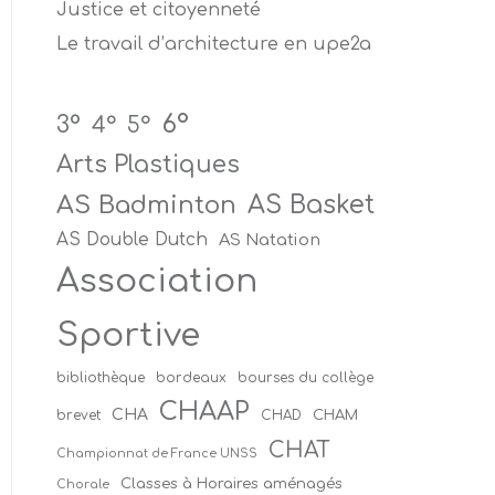
Justice et citoyenneté
Le travail d’architecture en upe2a
6°
3°
4°
5°
Arts Plastiques
AS Badminton
AS Basket
AS Double Dutch
AS Natation
Association
Sportive
bibliothèque
bordeaux
bourses du collège
CHAAP
CHA
CHAM
brevet
CHAD
CHAT
Championnat de France UNSS
Classes à Horaires aménagés
Chorale