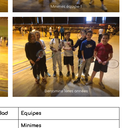
Minimes équipe 1
Benjamins 1ères années
Bad
Equipes
Minimes