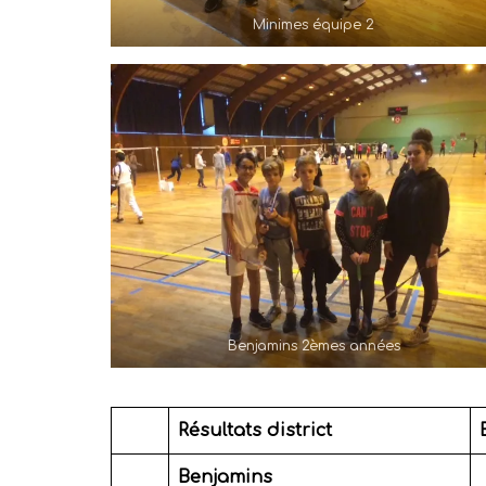
Minimes équipe 2
Benjamins 2èmes années
Résultats
district
Benjamins