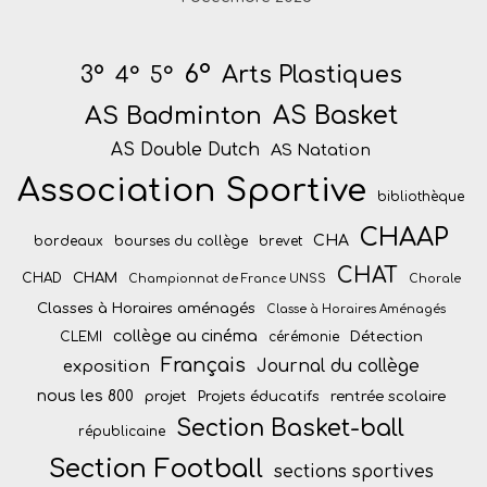
6°
Arts Plastiques
3°
4°
5°
AS Badminton
AS Basket
AS Double Dutch
AS Natation
Association Sportive
bibliothèque
CHAAP
CHA
bordeaux
bourses du collège
brevet
CHAT
CHAM
CHAD
Championnat de France UNSS
Chorale
Classes à Horaires aménagés
Classe à Horaires Aménagés
collège au cinéma
Détection
CLEMI
cérémonie
Français
Journal du collège
exposition
nous les 800
projet
Projets éducatifs
rentrée scolaire
Section Basket-ball
républicaine
Section Football
sections sportives