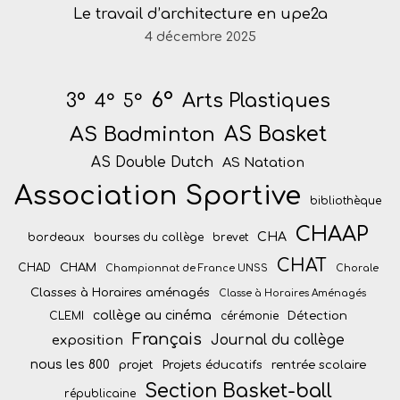
Le travail d’architecture en upe2a
4 décembre 2025
6°
Arts Plastiques
3°
4°
5°
AS Badminton
AS Basket
AS Double Dutch
AS Natation
Association Sportive
bibliothèque
CHAAP
CHA
bordeaux
bourses du collège
brevet
CHAT
CHAM
CHAD
Championnat de France UNSS
Chorale
Classes à Horaires aménagés
Classe à Horaires Aménagés
collège au cinéma
Détection
CLEMI
cérémonie
Français
Journal du collège
exposition
nous les 800
projet
Projets éducatifs
rentrée scolaire
Section Basket-ball
républicaine