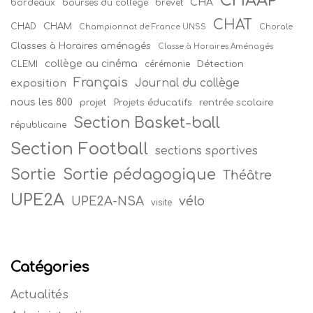
CHAAP
CHA
bordeaux
bourses du collège
brevet
CHAT
CHAM
CHAD
Championnat de France UNSS
Chorale
Classes à Horaires aménagés
Classe à Horaires Aménagés
collège au cinéma
Détection
CLEMI
cérémonie
Français
Journal du collège
exposition
nous les 800
projet
Projets éducatifs
rentrée scolaire
Section Basket-ball
républicaine
Section Football
sections sportives
Sortie
Sortie pédagogique
Théâtre
UPE2A
vélo
UPE2A-NSA
visite
Catégories
Actualités