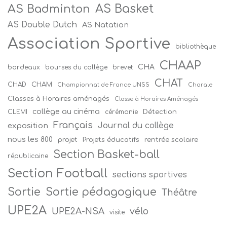
AS Badminton
AS Basket
AS Double Dutch
AS Natation
Association Sportive
bibliothèque
CHAAP
CHA
bordeaux
bourses du collège
brevet
CHAT
CHAM
CHAD
Championnat de France UNSS
Chorale
Classes à Horaires aménagés
Classe à Horaires Aménagés
collège au cinéma
Détection
CLEMI
cérémonie
Français
Journal du collège
exposition
nous les 800
projet
Projets éducatifs
rentrée scolaire
Section Basket-ball
républicaine
Section Football
sections sportives
Sortie
Sortie pédagogique
Théâtre
UPE2A
vélo
UPE2A-NSA
visite