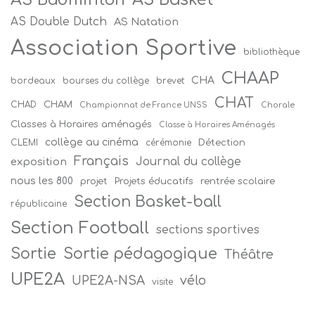
AS Double Dutch
AS Natation
Association Sportive
bibliothèque
CHAAP
CHA
bordeaux
bourses du collège
brevet
CHAT
CHAM
CHAD
Championnat de France UNSS
Chorale
Classes à Horaires aménagés
Classe à Horaires Aménagés
collège au cinéma
Détection
CLEMI
cérémonie
Français
Journal du collège
exposition
nous les 800
projet
Projets éducatifs
rentrée scolaire
Section Basket-ball
républicaine
Section Football
sections sportives
Sortie
Sortie pédagogique
Théâtre
UPE2A
vélo
UPE2A-NSA
visite