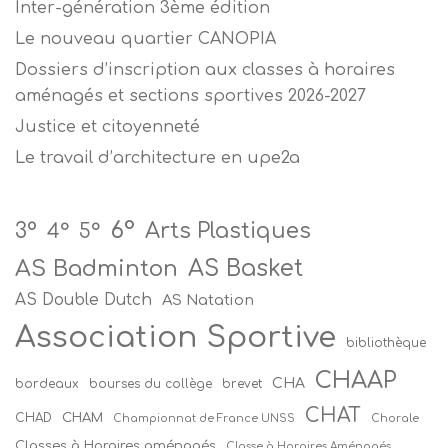
Inter-génération 3ème édition
Le nouveau quartier CANOPIA
Dossiers d’inscription aux classes à horaires
aménagés et sections sportives 2026-2027
Justice et citoyenneté
Le travail d’architecture en upe2a
6°
Arts Plastiques
3°
4°
5°
AS Badminton
AS Basket
AS Double Dutch
AS Natation
Association Sportive
bibliothèque
CHAAP
CHA
bordeaux
bourses du collège
brevet
CHAT
CHAM
CHAD
Championnat de France UNSS
Chorale
Classes à Horaires aménagés
Classe à Horaires Aménagés