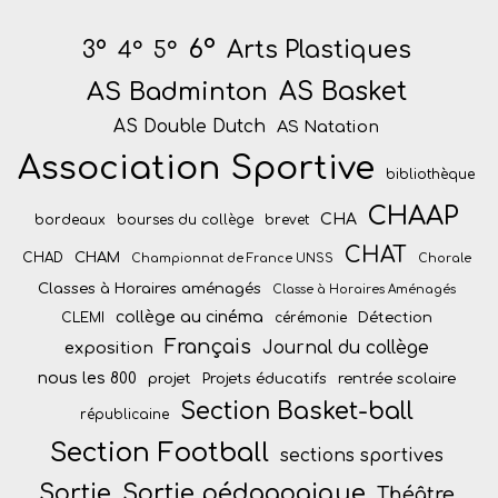
6°
Arts Plastiques
3°
4°
5°
AS Badminton
AS Basket
AS Double Dutch
AS Natation
Association Sportive
bibliothèque
CHAAP
CHA
bordeaux
bourses du collège
brevet
CHAT
CHAM
CHAD
Championnat de France UNSS
Chorale
Classes à Horaires aménagés
Classe à Horaires Aménagés
collège au cinéma
Détection
CLEMI
cérémonie
Français
Journal du collège
exposition
nous les 800
projet
Projets éducatifs
rentrée scolaire
Section Basket-ball
républicaine
Section Football
sections sportives
Sortie
Sortie pédagogique
Théâtre