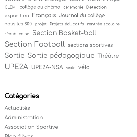
collège au cinéma
Détection
CLEMI
cérémonie
Français
Journal du collège
exposition
nous les 800
projet
Projets éducatifs
rentrée scolaire
Section Basket-ball
républicaine
Section Football
sections sportives
Sortie
Sortie pédagogique
Théâtre
UPE2A
vélo
UPE2A-NSA
visite
Catégories
Actualités
Administration
Association Sportive
Blog élèves