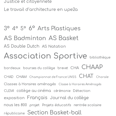
Justice et citoyenneté
Le travail d’architecture en upe2a
6°
Arts Plastiques
3°
4°
5°
AS Badminton
AS Basket
AS Double Dutch
AS Natation
Association Sportive
bibliothèque
CHAAP
CHA
bordeaux
bourses du collège
brevet
CHAT
CHAM
CHAD
Championnat de France UNSS
Chorale
Classes à Horaires aménagés
Classe à Horaires Aménagés
collège au cinéma
Détection
CLEMI
cérémonie
Français
Journal du collège
exposition
nous les 800
projet
Projets éducatifs
rentrée scolaire
Section Basket-ball
républicaine