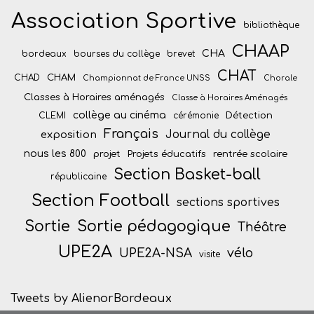
Association Sportive
bibliothèque
CHAAP
CHA
bordeaux
bourses du collège
brevet
CHAT
CHAM
CHAD
Championnat de France UNSS
Chorale
Classes à Horaires aménagés
Classe à Horaires Aménagés
collège au cinéma
Détection
CLEMI
cérémonie
Français
Journal du collège
exposition
nous les 800
projet
Projets éducatifs
rentrée scolaire
Section Basket-ball
républicaine
Section Football
sections sportives
Sortie
Sortie pédagogique
Théâtre
UPE2A
vélo
UPE2A-NSA
visite
Tweets by AlienorBordeaux