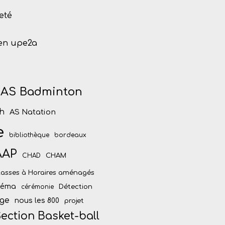
eté
 en upe2a
AS Badminton
h
AS Natation
e
bibliothèque
bordeaux
AAP
CHAM
CHAD
lasses à Horaires aménagés
inéma
Détection
cérémonie
ège
nous les 800
projet
ection Basket-ball