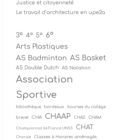
Justice et citoyenneté
Le travail d’architecture en upe2a
6°
3°
4°
5°
Arts Plastiques
AS Badminton
AS Basket
AS Double Dutch
AS Natation
Association
Sportive
bibliothèque
bordeaux
bourses du collège
CHAAP
CHA
CHAM
brevet
CHAD
CHAT
Championnat de France UNSS
Classes à Horaires aménagés
Chorale