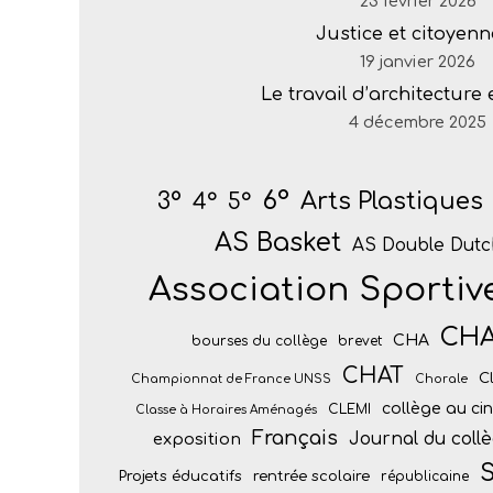
23 février 2026
Justice et citoyenn
19 janvier 2026
Le travail d’architecture
4 décembre 2025
6°
Arts Plastiques
3°
4°
5°
AS Basket
AS Double Dutc
Association Sportiv
CH
CHA
bourses du collège
brevet
CHAT
C
Championnat de France UNSS
Chorale
collège au c
CLEMI
Classe à Horaires Aménagés
Français
Journal du coll
exposition
S
Projets éducatifs
rentrée scolaire
républicaine