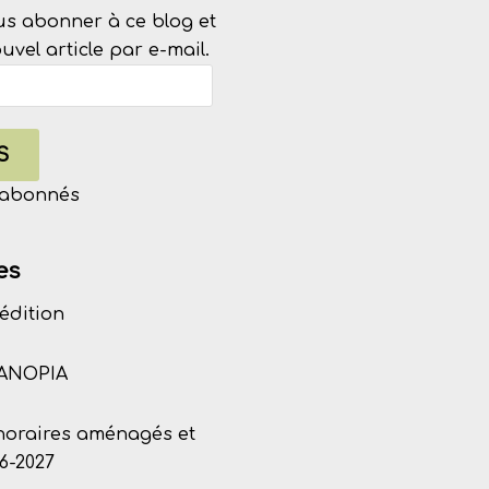
us abonner à ce blog et
vel article par e-mail.
S
s abonnés
es
édition
CANOPIA
 horaires aménagés et
6-2027