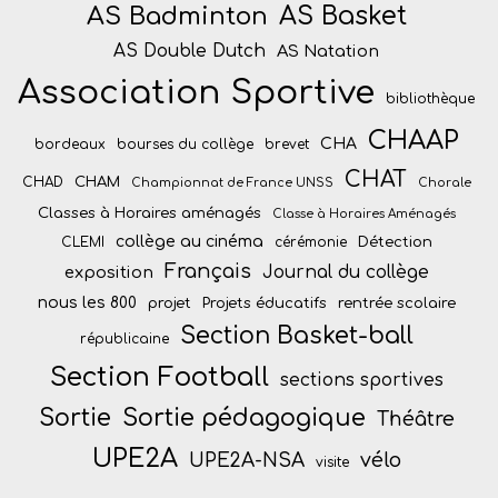
AS Badminton
AS Basket
AS Double Dutch
AS Natation
Association Sportive
bibliothèque
CHAAP
CHA
bordeaux
bourses du collège
brevet
CHAT
CHAM
CHAD
Championnat de France UNSS
Chorale
Classes à Horaires aménagés
Classe à Horaires Aménagés
collège au cinéma
Détection
CLEMI
cérémonie
Français
Journal du collège
exposition
nous les 800
projet
Projets éducatifs
rentrée scolaire
Section Basket-ball
républicaine
Section Football
sections sportives
Sortie
Sortie pédagogique
Théâtre
UPE2A
vélo
UPE2A-NSA
visite