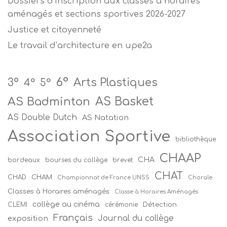
Dossiers d’inscription aux classes à horaires
aménagés et sections sportives 2026-2027
Justice et citoyenneté
Le travail d’architecture en upe2a
6°
Arts Plastiques
3°
4°
5°
AS Badminton
AS Basket
AS Double Dutch
AS Natation
Association Sportive
bibliothèque
CHAAP
CHA
bordeaux
bourses du collège
brevet
CHAT
CHAM
CHAD
Championnat de France UNSS
Chorale
Classes à Horaires aménagés
Classe à Horaires Aménagés
collège au cinéma
Détection
CLEMI
cérémonie
Français
Journal du collège
exposition