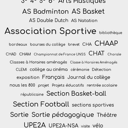
6°
Arts Plastiques
3°
4°
5°
AS Badminton
AS Basket
AS Double Dutch
AS Natation
Association Sportive
bibliothèque
CHAAP
CHA
bordeaux
bourses du collège
brevet
CHAT
CHAM
CHAD
Championnat de France UNSS
Chorale
Classes à Horaires aménagés
Classe à Horaires Aménagés
collège au cinéma
Détection
CLEMI
cérémonie
Français
Journal du collège
exposition
nous les 800
projet
Projets éducatifs
rentrée scolaire
Section Basket-ball
républicaine
Section Football
sections sportives
Sortie
Sortie pédagogique
Théâtre
UPE2A
vélo
UPE2A-NSA
visite