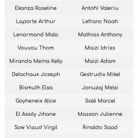
Ekanza Roseline
Antohi Valeriu
Laporte Arthur
Lefranc Noah
Lenormand Malo
Mathias Anthony
Vouvou Thom
Maizi Idriss
Miranda Meina Kelly
Maizi Adam
Delachaux Joseph
Gestrudix Mikel
Bismuth Elsa
Jonuzaj Melsi
Goyheneix Alice
Salé Marcel
El Assily Jihane
Masson Julienne
Sow Viaud Virgil
Rinaldo Saad