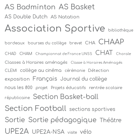
AS Badminton
AS Basket
AS Double Dutch
AS Natation
Association Sportive
bibliothèque
CHAAP
CHA
bordeaux
bourses du collège
brevet
CHAT
CHAM
CHAD
Championnat de France UNSS
Chorale
Classes à Horaires aménagés
Classe à Horaires Aménagés
collège au cinéma
Détection
CLEMI
cérémonie
Français
Journal du collège
exposition
nous les 800
projet
Projets éducatifs
rentrée scolaire
Section Basket-ball
républicaine
Section Football
sections sportives
Sortie
Sortie pédagogique
Théâtre
UPE2A
vélo
UPE2A-NSA
visite