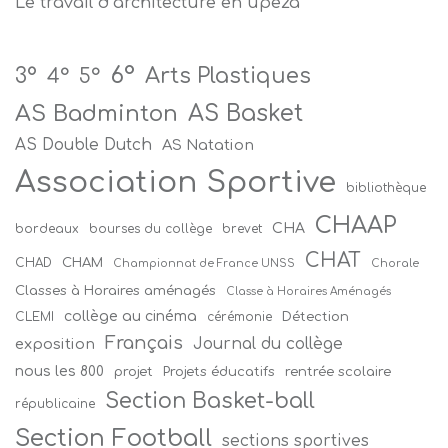
Le travail d’architecture en upe2a
6°
Arts Plastiques
3°
4°
5°
AS Badminton
AS Basket
AS Double Dutch
AS Natation
Association Sportive
bibliothèque
CHAAP
CHA
bordeaux
bourses du collège
brevet
CHAT
CHAM
CHAD
Championnat de France UNSS
Chorale
Classes à Horaires aménagés
Classe à Horaires Aménagés
collège au cinéma
Détection
CLEMI
cérémonie
Français
Journal du collège
exposition
nous les 800
projet
Projets éducatifs
rentrée scolaire
Section Basket-ball
républicaine
Section Football
sections sportives