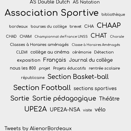
AS Double Dutch
AS Natation
Association Sportive
bibliothèque
CHAAP
CHA
bordeaux
bourses du collège
brevet
CHAT
CHAM
CHAD
Championnat de France UNSS
Chorale
Classes à Horaires aménagés
Classe à Horaires Aménagés
collège au cinéma
Détection
CLEMI
cérémonie
Français
Journal du collège
exposition
nous les 800
projet
Projets éducatifs
rentrée scolaire
Section Basket-ball
républicaine
Section Football
sections sportives
Sortie
Sortie pédagogique
Théâtre
UPE2A
vélo
UPE2A-NSA
visite
Tweets by AlienorBordeaux