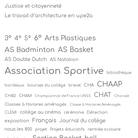
Justice et citoyenneté
Le travail d’architecture en upe2a
6°
Arts Plastiques
3°
4°
5°
AS Badminton
AS Basket
AS Double Dutch
AS Natation
Association Sportive
bibliothèque
CHAAP
CHA
bordeaux
bourses du collège
brevet
CHAT
CHAM
CHAD
Championnat de France UNSS
Chorale
Classes à Horaires aménagés
Classe à Horaires Aménagés
collège au cinéma
Détection
CLEMI
cérémonie
Français
Journal du collège
exposition
nous les 800
projet
Projets éducatifs
rentrée scolaire