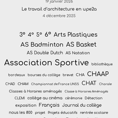
19 janvier 2026
Le travail d’architecture en upe2a
4 décembre 2025
6°
Arts Plastiques
3°
4°
5°
AS Badminton
AS Basket
AS Double Dutch
AS Natation
Association Sportive
bibliothèque
CHAAP
CHA
bordeaux
bourses du collège
brevet
CHAT
CHAM
CHAD
Championnat de France UNSS
Chorale
Classes à Horaires aménagés
Classe à Horaires Aménagés
collège au cinéma
Détection
CLEMI
cérémonie
Français
Journal du collège
exposition
nous les 800
projet
Projets éducatifs
rentrée scolaire