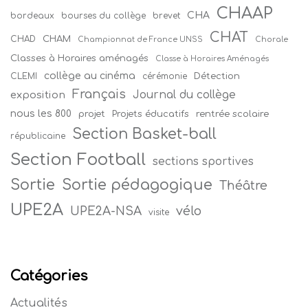
CHAAP
CHA
bordeaux
bourses du collège
brevet
CHAT
CHAM
CHAD
Championnat de France UNSS
Chorale
Classes à Horaires aménagés
Classe à Horaires Aménagés
collège au cinéma
Détection
CLEMI
cérémonie
Français
Journal du collège
exposition
nous les 800
projet
Projets éducatifs
rentrée scolaire
Section Basket-ball
républicaine
Section Football
sections sportives
Sortie
Sortie pédagogique
Théâtre
UPE2A
vélo
UPE2A-NSA
visite
Catégories
Actualités