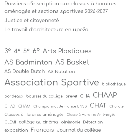
Dossiers d’inscription aux classes à horaires
aménagés et sections sportives 2026-2027
Justice et citoyenneté
Le travail d’architecture en upe2a
6°
Arts Plastiques
3°
4°
5°
AS Badminton
AS Basket
AS Double Dutch
AS Natation
Association Sportive
bibliothèque
CHAAP
CHA
bordeaux
bourses du collège
brevet
CHAT
CHAM
CHAD
Championnat de France UNSS
Chorale
Classes à Horaires aménagés
Classe à Horaires Aménagés
collège au cinéma
Détection
CLEMI
cérémonie
Français
Journal du collège
exposition