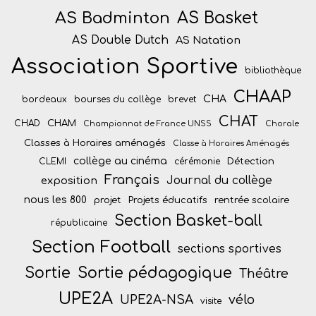
AS Badminton
AS Basket
AS Double Dutch
AS Natation
Association Sportive
bibliothèque
CHAAP
CHA
bordeaux
bourses du collège
brevet
CHAT
CHAM
CHAD
Championnat de France UNSS
Chorale
Classes à Horaires aménagés
Classe à Horaires Aménagés
collège au cinéma
Détection
CLEMI
cérémonie
Français
Journal du collège
exposition
nous les 800
projet
Projets éducatifs
rentrée scolaire
Section Basket-ball
républicaine
Section Football
sections sportives
Sortie
Sortie pédagogique
Théâtre
UPE2A
vélo
UPE2A-NSA
visite