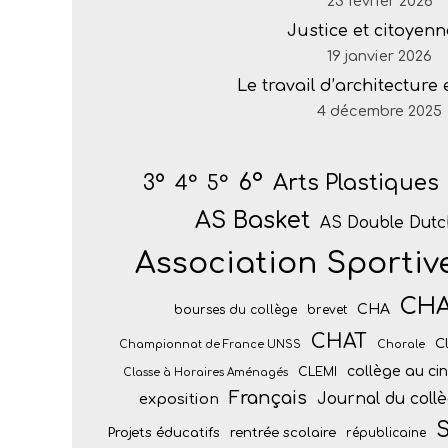
23 février 2026
Justice et citoyenn
19 janvier 2026
Le travail d’architecture
4 décembre 2025
6°
Arts Plastiques
3°
4°
5°
AS Basket
AS Double Dutc
Association Sportiv
CH
CHA
bourses du collège
brevet
CHAT
C
Championnat de France UNSS
Chorale
collège au c
CLEMI
Classe à Horaires Aménagés
Français
Journal du coll
exposition
S
Projets éducatifs
rentrée scolaire
républicaine