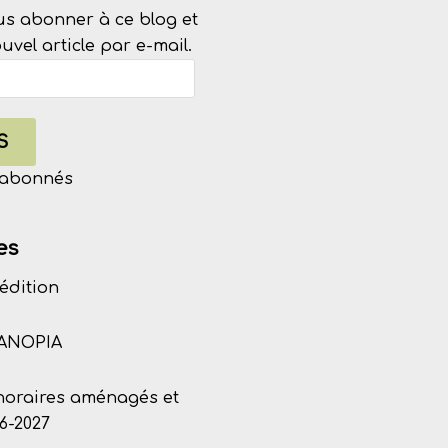
us abonner à ce blog et
vel article par e-mail.
S
s abonnés
es
édition
CANOPIA
 horaires aménagés et
6-2027