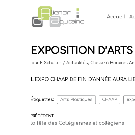
Aller
au
Accueil
Ac
contenu
EXPOSITION D’ARTS
par
F Schuller
Actualités
,
Classe à Horaires A
L’EXPO CHAAP DE FIN D’ANNÉE AURA LIE
Étiquettes:
Arts Plastiques
CHAAP
exp
PRÉCÉDENT
la fête des Collégiennes et collégiens