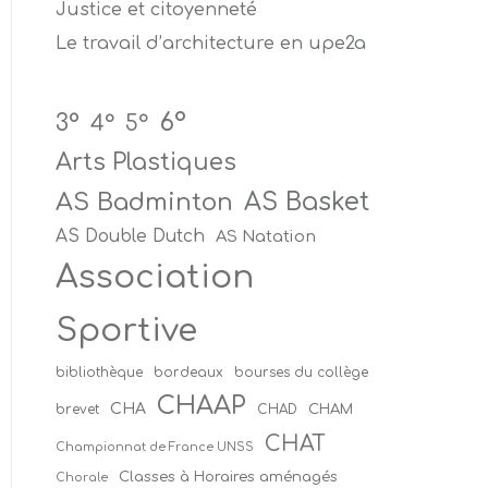
Justice et citoyenneté
Le travail d’architecture en upe2a
6°
3°
4°
5°
Arts Plastiques
AS Badminton
AS Basket
AS Double Dutch
AS Natation
Association
Sportive
bibliothèque
bordeaux
bourses du collège
CHAAP
CHA
CHAM
brevet
CHAD
CHAT
Championnat de France UNSS
Classes à Horaires aménagés
Chorale