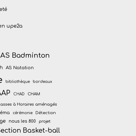
eté
 en upe2a
AS Badminton
h
AS Natation
e
bibliothèque
bordeaux
AAP
CHAM
CHAD
lasses à Horaires aménagés
inéma
Détection
cérémonie
ège
nous les 800
projet
ection Basket-ball