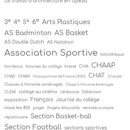
Le travail d’architecture en upe2a
6°
Arts Plastiques
3°
4°
5°
AS Badminton
AS Basket
AS Double Dutch
AS Natation
Association Sportive
bibliothèque
CHAAP
CHA
bordeaux
bourses du collège
brevet
CHAT
CHAM
CHAD
Championnat de France UNSS
Chorale
Classes à Horaires aménagés
Classe à Horaires Aménagés
collège au cinéma
Détection
CLEMI
cérémonie
Français
Journal du collège
exposition
nous les 800
projet
Projets éducatifs
rentrée scolaire
Section Basket-ball
républicaine
Section Football
sections sportives