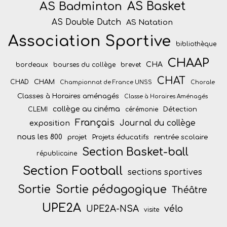
AS Badminton
AS Basket
AS Double Dutch
AS Natation
Association Sportive
bibliothèque
CHAAP
CHA
bordeaux
bourses du collège
brevet
CHAT
CHAM
CHAD
Championnat de France UNSS
Chorale
Classes à Horaires aménagés
Classe à Horaires Aménagés
collège au cinéma
Détection
CLEMI
cérémonie
Français
Journal du collège
exposition
nous les 800
projet
Projets éducatifs
rentrée scolaire
Section Basket-ball
républicaine
Section Football
sections sportives
Sortie
Sortie pédagogique
Théâtre
UPE2A
vélo
UPE2A-NSA
visite