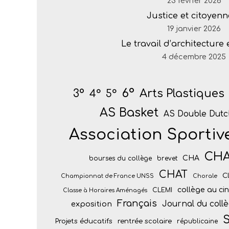
23 février 2026
Justice et citoyenn
19 janvier 2026
Le travail d’architecture
4 décembre 2025
6°
Arts Plastiques
3°
4°
5°
AS Basket
AS Double Dutc
Association Sportiv
CH
CHA
bourses du collège
brevet
CHAT
C
Championnat de France UNSS
Chorale
collège au c
CLEMI
Classe à Horaires Aménagés
Français
Journal du coll
exposition
S
Projets éducatifs
rentrée scolaire
républicaine