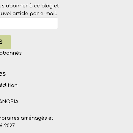
us abonner à ce blog et
vel article par e-mail.
S
s abonnés
es
édition
CANOPIA
 horaires aménagés et
6-2027