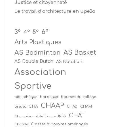
Justice et citoyenneté
Le travail d’architecture en upe2a
6°
3°
4°
5°
Arts Plastiques
AS Badminton
AS Basket
AS Double Dutch
AS Natation
Association
Sportive
bibliothèque
bordeaux
bourses du collège
CHAAP
CHA
CHAM
brevet
CHAD
CHAT
Championnat de France UNSS
Classes à Horaires aménagés
Chorale