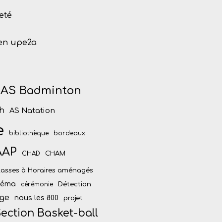
eté
 en upe2a
AS Badminton
h
AS Natation
e
bibliothèque
bordeaux
AAP
CHAM
CHAD
lasses à Horaires aménagés
inéma
Détection
cérémonie
ège
nous les 800
projet
ection Basket-ball