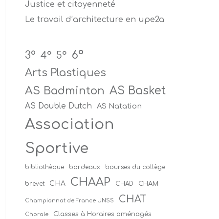
Justice et citoyenneté
Le travail d’architecture en upe2a
6°
3°
4°
5°
Arts Plastiques
AS Badminton
AS Basket
AS Double Dutch
AS Natation
Association
Sportive
bibliothèque
bordeaux
bourses du collège
CHAAP
CHA
CHAM
brevet
CHAD
CHAT
Championnat de France UNSS
Classes à Horaires aménagés
Chorale