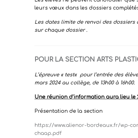
leurs vœux dans les dossiers complété
Les dates limite de renvoi des dossiers 
sur chaque dossier .
POUR LA SECTION ARTS PLAST
L’épreuve
«
test
«
pour l’entrée des
élèv
mars
202
4
au collège,
d
e 13h
00
à 16h
00
.
Une réunion d’information aura lieu le 
Présentation de la section
https://www.alienor-bordeaux.fr/wp-co
chaap.pdf