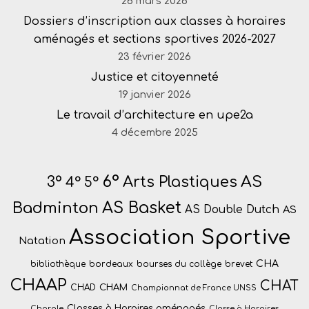
26 mars 2026
Dossiers d’inscription aux classes à horaires
aménagés et sections sportives 2026-2027
23 février 2026
Justice et citoyenneté
19 janvier 2026
Le travail d’architecture en upe2a
4 décembre 2025
6°
AS
Arts Plastiques
3°
4°
5°
Badminton
AS Basket
AS Double Dutch
AS
Association Sportive
Natation
CHA
bibliothèque
bordeaux
bourses du collège
brevet
CHAAP
CHAT
CHAM
CHAD
Championnat de France UNSS
Classes à Horaires aménagés
Chorale
Classe à Horaires