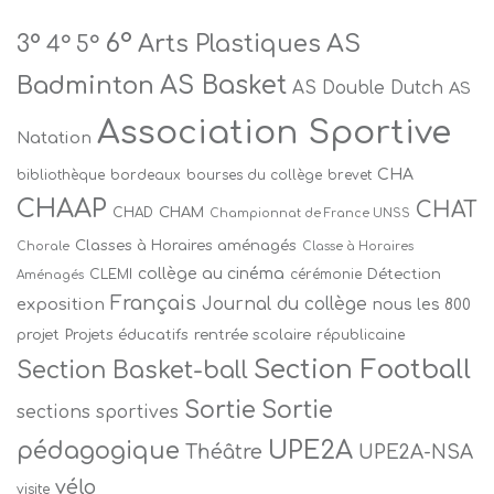
6°
AS
Arts Plastiques
3°
4°
5°
Badminton
AS Basket
AS Double Dutch
AS
Association Sportive
Natation
CHA
bibliothèque
bordeaux
bourses du collège
brevet
CHAAP
CHAT
CHAM
CHAD
Championnat de France UNSS
Classes à Horaires aménagés
Chorale
Classe à Horaires
collège au cinéma
Détection
CLEMI
cérémonie
Aménagés
Français
Journal du collège
exposition
nous les 800
projet
Projets éducatifs
rentrée scolaire
républicaine
Section Football
Section Basket-ball
Sortie
Sortie
sections sportives
UPE2A
pédagogique
Théâtre
UPE2A-NSA
vélo
visite