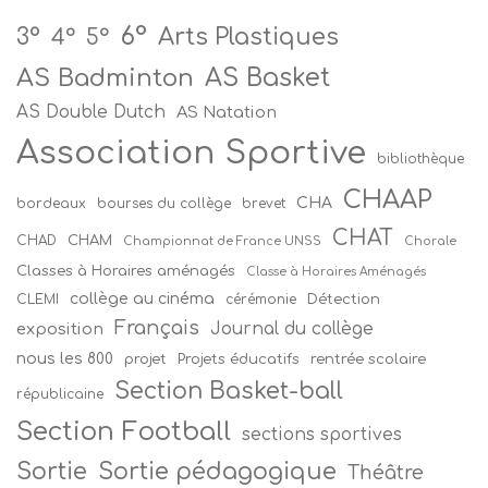
6°
Arts Plastiques
3°
4°
5°
AS Badminton
AS Basket
AS Double Dutch
AS Natation
Association Sportive
bibliothèque
CHAAP
CHA
bordeaux
bourses du collège
brevet
CHAT
CHAM
CHAD
Championnat de France UNSS
Chorale
Classes à Horaires aménagés
Classe à Horaires Aménagés
collège au cinéma
Détection
CLEMI
cérémonie
Français
Journal du collège
exposition
nous les 800
projet
Projets éducatifs
rentrée scolaire
Section Basket-ball
républicaine
Section Football
sections sportives
Sortie
Sortie pédagogique
Théâtre