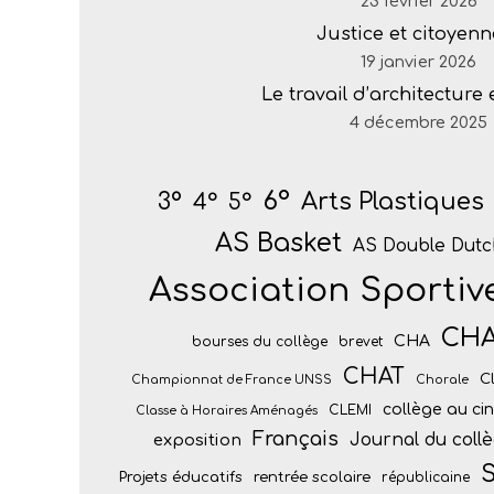
23 février 2026
Justice et citoyenn
19 janvier 2026
Le travail d’architecture
4 décembre 2025
6°
Arts Plastiques
3°
4°
5°
AS Basket
AS Double Dutc
Association Sportiv
CH
CHA
bourses du collège
brevet
CHAT
C
Championnat de France UNSS
Chorale
collège au c
CLEMI
Classe à Horaires Aménagés
Français
Journal du coll
exposition
S
Projets éducatifs
rentrée scolaire
républicaine