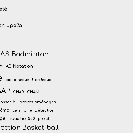
eté
 en upe2a
AS Badminton
h
AS Natation
e
bibliothèque
bordeaux
AAP
CHAM
CHAD
lasses à Horaires aménagés
inéma
Détection
cérémonie
ège
nous les 800
projet
ection Basket-ball