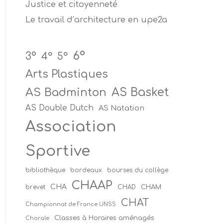
Justice et citoyenneté
Le travail d’architecture en upe2a
6°
3°
4°
5°
Arts Plastiques
AS Badminton
AS Basket
AS Double Dutch
AS Natation
Association
Sportive
bibliothèque
bordeaux
bourses du collège
CHAAP
CHA
CHAM
brevet
CHAD
CHAT
Championnat de France UNSS
Classes à Horaires aménagés
Chorale