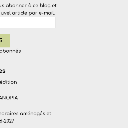
us abonner à ce blog et
vel article par e-mail.
S
s abonnés
es
édition
CANOPIA
 horaires aménagés et
6-2027