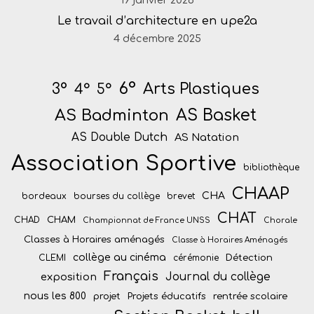
19 janvier 2026
Le travail d’architecture en upe2a
4 décembre 2025
6°
Arts Plastiques
3°
4°
5°
AS Badminton
AS Basket
AS Double Dutch
AS Natation
Association Sportive
bibliothèque
CHAAP
CHA
bordeaux
bourses du collège
brevet
CHAT
CHAM
CHAD
Championnat de France UNSS
Chorale
Classes à Horaires aménagés
Classe à Horaires Aménagés
collège au cinéma
Détection
CLEMI
cérémonie
Français
Journal du collège
exposition
nous les 800
projet
Projets éducatifs
rentrée scolaire