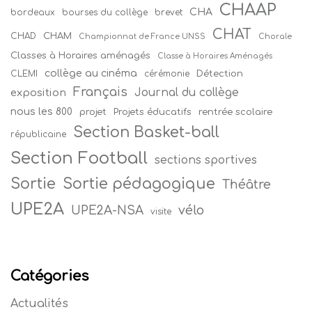
CHAAP
CHA
bordeaux
bourses du collège
brevet
CHAT
CHAM
CHAD
Championnat de France UNSS
Chorale
Classes à Horaires aménagés
Classe à Horaires Aménagés
collège au cinéma
Détection
CLEMI
cérémonie
Français
Journal du collège
exposition
nous les 800
projet
Projets éducatifs
rentrée scolaire
Section Basket-ball
républicaine
Section Football
sections sportives
Sortie
Sortie pédagogique
Théâtre
UPE2A
vélo
UPE2A-NSA
visite
Catégories
Actualités