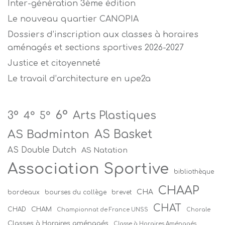
Inter-génération 3ème édition
Le nouveau quartier CANOPIA
Dossiers d’inscription aux classes à horaires
aménagés et sections sportives 2026-2027
Justice et citoyenneté
Le travail d’architecture en upe2a
6°
Arts Plastiques
3°
4°
5°
AS Badminton
AS Basket
AS Double Dutch
AS Natation
Association Sportive
bibliothèque
CHAAP
CHA
bordeaux
bourses du collège
brevet
CHAT
CHAM
CHAD
Championnat de France UNSS
Chorale
Classes à Horaires aménagés
Classe à Horaires Aménagés