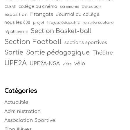
collège au cinéma
Détection
CLEMI
cérémonie
Français
Journal du collège
exposition
nous les 800
projet
Projets éducatifs
rentrée scolaire
Section Basket-ball
républicaine
Section Football
sections sportives
Sortie
Sortie pédagogique
Théâtre
UPE2A
vélo
UPE2A-NSA
visite
Catégories
Actualités
Administration
Association Sportive
Blog élèves