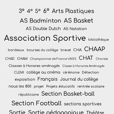
6°
Arts Plastiques
3°
4°
5°
AS Badminton
AS Basket
AS Double Dutch
AS Natation
Association Sportive
bibliothèque
CHAAP
CHA
bordeaux
bourses du collège
brevet
CHAT
CHAM
CHAD
Championnat de France UNSS
Chorale
Classes à Horaires aménagés
Classe à Horaires Aménagés
collège au cinéma
Détection
CLEMI
cérémonie
Français
Journal du collège
exposition
nous les 800
projet
Projets éducatifs
rentrée scolaire
Section Basket-ball
républicaine
Section Football
sections sportives
Sortie
Sortie pédagogique
Théâtre