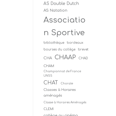
AS Double Dutch
AS Natation
Associatio
n Sportive
bibliothèque
bordeaux
bourses du collège
brevet
CHAAP
CHA
CHAD
CHAM
Championnat de France
UNSS
CHAT
Chorale
Classes à Horaires
aménagés
Classe à Horaires Aménagés
CLEMI
collège au cinéma