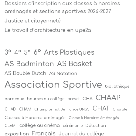
Dossiers d’inscription aux classes à horaires
aménagés et sections sportives 2026-2027
Justice et citoyenneté
Le travail d’architecture en upe2a
6°
Arts Plastiques
3°
4°
5°
AS Badminton
AS Basket
AS Double Dutch
AS Natation
Association Sportive
bibliothèque
CHAAP
CHA
bordeaux
bourses du collège
brevet
CHAT
CHAM
CHAD
Championnat de France UNSS
Chorale
Classes à Horaires aménagés
Classe à Horaires Aménagés
collège au cinéma
Détection
CLEMI
cérémonie
Français
Journal du collège
exposition