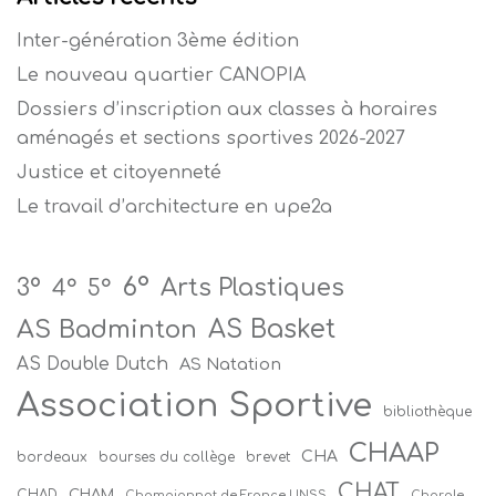
Inter-génération 3ème édition
Le nouveau quartier CANOPIA
Dossiers d’inscription aux classes à horaires
aménagés et sections sportives 2026-2027
Justice et citoyenneté
Le travail d’architecture en upe2a
6°
Arts Plastiques
3°
4°
5°
AS Badminton
AS Basket
AS Double Dutch
AS Natation
Association Sportive
bibliothèque
CHAAP
CHA
bordeaux
bourses du collège
brevet
CHAT
CHAM
CHAD
Championnat de France UNSS
Chorale