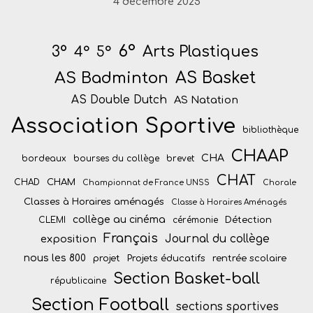
4 décembre 2025
6°
Arts Plastiques
3°
4°
5°
AS Badminton
AS Basket
AS Double Dutch
AS Natation
Association Sportive
bibliothèque
CHAAP
CHA
bordeaux
bourses du collège
brevet
CHAT
CHAM
CHAD
Championnat de France UNSS
Chorale
Classes à Horaires aménagés
Classe à Horaires Aménagés
collège au cinéma
Détection
CLEMI
cérémonie
Français
Journal du collège
exposition
nous les 800
projet
Projets éducatifs
rentrée scolaire
Section Basket-ball
républicaine
Section Football
sections sportives