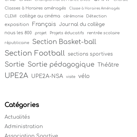
Classes à Horaires aménagés
Classe à Horaires Aménagés
collège au cinéma
Détection
CLEMI
cérémonie
Français
Journal du collège
exposition
nous les 800
projet
Projets éducatifs
rentrée scolaire
Section Basket-ball
républicaine
Section Football
sections sportives
Sortie
Sortie pédagogique
Théâtre
UPE2A
vélo
UPE2A-NSA
visite
Catégories
Actualités
Administration
Association Sportive