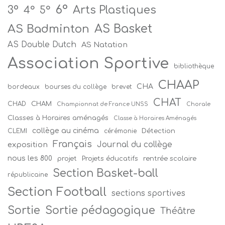
6°
Arts Plastiques
3°
4°
5°
AS Badminton
AS Basket
AS Double Dutch
AS Natation
Association Sportive
bibliothèque
CHAAP
CHA
bordeaux
bourses du collège
brevet
CHAT
CHAM
CHAD
Championnat de France UNSS
Chorale
Classes à Horaires aménagés
Classe à Horaires Aménagés
collège au cinéma
Détection
CLEMI
cérémonie
Français
Journal du collège
exposition
nous les 800
projet
Projets éducatifs
rentrée scolaire
Section Basket-ball
républicaine
Section Football
sections sportives
Sortie
Sortie pédagogique
Théâtre