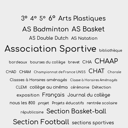
6°
Arts Plastiques
3°
4°
5°
AS Badminton
AS Basket
AS Double Dutch
AS Natation
Association Sportive
bibliothèque
CHAAP
CHA
bordeaux
bourses du collège
brevet
CHAT
CHAM
CHAD
Championnat de France UNSS
Chorale
Classes à Horaires aménagés
Classe à Horaires Aménagés
collège au cinéma
Détection
CLEMI
cérémonie
Français
Journal du collège
exposition
nous les 800
projet
Projets éducatifs
rentrée scolaire
Section Basket-ball
républicaine
Section Football
sections sportives